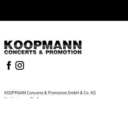
KOOPMANN Concerts & Promotion GmbH & Co. KG
Neidenburger Str.8
28207 Bremen
Tel.:
0421-3398845
E-Mail:
info@koopmann-concerts.de